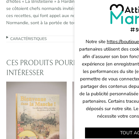
d’hôtes « La Bristellerie » à Hardinvast près de Cherbourg, où
se côtoient chefs normands invités et amoureux de la cuisine,
ces recettes, qui font appel aux nombreux produits qu’offre la
Normandie, sont à la portée de tous.
CARACTÉRISTIQUES
Notre site
https://boutiqu
partenaires utilisent des cook
afin d’assurer son bon fonc
CES PRODUITS POURRAIENT VOUS
expérience (en enregistrant
les performances du site (e
INTÉRESSER
permettre de vous connecter 
partager des contenus depuis 
Nouveauté
de la publicité personnalisée
Panneau de gestion des cookies
partenaires. Certains trace
déposés sur notre site. Le
nécessite votre con
TOUT A