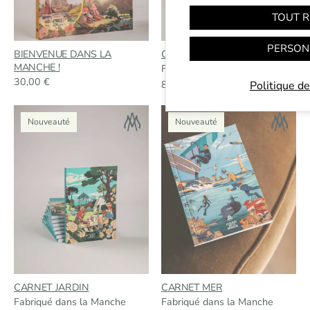
TOUT R
PERSON
BIENVENUE DANS LA
CARNET D-DAY
MANCHE !
Fabriqué dans la Manche
30,00
€
8,00
€
Politique de
Nouveauté
Nouveauté
CARNET JARDIN
CARNET MER
Fabriqué dans la Manche
Fabriqué dans la Manche