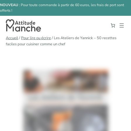
Aller au contenu principal
Aller au contenu
NOUVEAU
: Pour toute commande à partir de 60 euros, les frais de port sont
offerts !
Accueil
/
Pour lire ou écrire
/ Les Ateliers de Yannick – 50 recettes
faciles pour cuisiner comme un chef