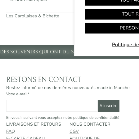
TOUT A
TOUT R
Les Carollaises & Bichette
PERSON
Politique de
✶
DES SOUVENIRS QUI ONT DU SENS
DES SOUVENIRS QUI 
RESTONS EN CONTACT
Restez informé de nos dernières nouveautés made in Manche
Votre e-mail*
En vous inscrivant vous acceptez notre
politique de confidentialité
LIVRAISONS ET RETOURS
NOUS CONTACTER
FAQ
CGV
E-CARTE CADEAU
POLITIQUE DE