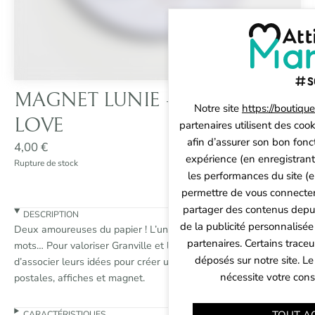
MAGNET LUNIE – SUD FIFTY
Notre site
https://boutiqu
LOVE
partenaires utilisent des cook
afin d’assurer son bon fonc
4,00
€
expérience (en enregistrant
Rupture de stock
les performances du site (e
permettre de vous connecter 
partager des contenus depuis 
DESCRIPTION
de la publicité personnalisée
Deux amoureuses du papier ! L’une aime le dessin, l’autre les
Panneau de gestion des cookies
partenaires. Certains trace
mots… Pour valoriser Granville et la baie, elles ont décidé
déposés sur notre site. Le
d’associer leurs idées pour créer une collection de cartes
nécessite votre con
postales, affiches et magnet.
CARACTÉRISTIQUES