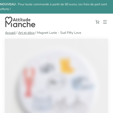
Aller au contenu principal
Aller au contenu
NOUVEAU
: Pour toute commande à partir de 60 euros, les frais de port sont
offerts !
Accueil
/
Art et déco
/ Magnet Lunie – Sud Fifty Love