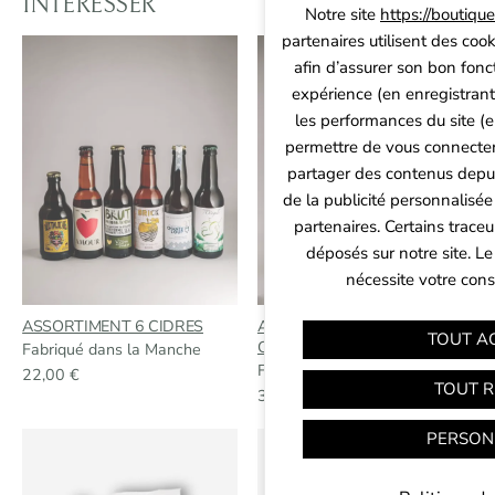
INTÉRESSER
Notre site
https://boutiqu
partenaires utilisent des cook
afin d’assurer son bon fonc
expérience (en enregistrant
les performances du site (e
permettre de vous connecter 
partager des contenus depuis 
de la publicité personnalisée
Panneau de gestion des cookies
partenaires. Certains trace
déposés sur notre site. Le
nécessite votre con
ASSORTIMENT 6 CIDRES
ASSORTIMENT DE
TOUT A
CALVADOS
Fabriqué dans la Manche
Fabriqué dans la Manche
22,00
€
TOUT R
33,00
€
PERSON