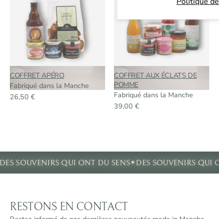
Politique de
COFFRET APÉRO
COFFRET AUX ÉCLATS DE
POMME
Fabriqué dans la Manche
Fabriqué dans la Manche
26,50
€
39,00
€
✶
DES SOUVENIRS QUI ONT DU SENS
DES SOUVENIRS QUI 
RESTONS EN CONTACT