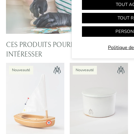
TOUT A
TOUT R
PERSON
CES PRODUITS POURRAIENT VOUS
Politique de
INTÉRESSER
Nouveauté
Nouveauté