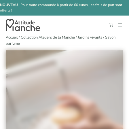
Aller au contenu principal
Aller au contenu
NOUVEAU
: Pour toute commande à partir de 60 euros, les frais de port sont
offerts !
Accueil
/
Collection Ateliers de la Manche
/
Jardins vivants
/ Savon
parfumé