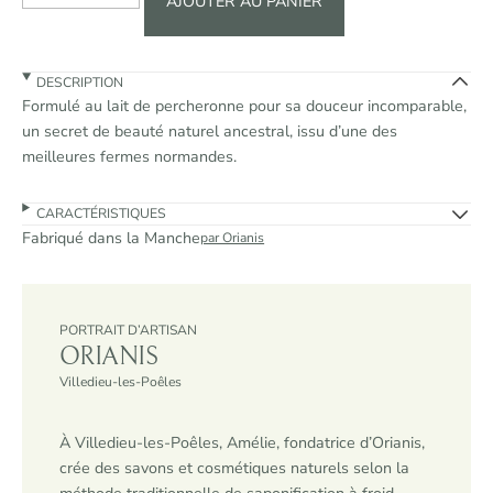
AJOUTER AU PANIER
a
n
t
i
DESCRIPTION
t
Formulé au lait de percheronne pour sa douceur incomparable,
é
un secret de beauté naturel ancestral, issu d’une des
d
meilleures fermes normandes.
e
S
a
CARACTÉRISTIQUES
v
Fabriqué dans la Manche
par Orianis
o
n
p
a
PORTRAIT D’ARTISAN
r
ORIANIS
f
u
Villedieu-les-Poêles
m
é
À Villedieu-les-Poêles, Amélie, fondatrice d’Orianis,
crée des savons et cosmétiques naturels selon la