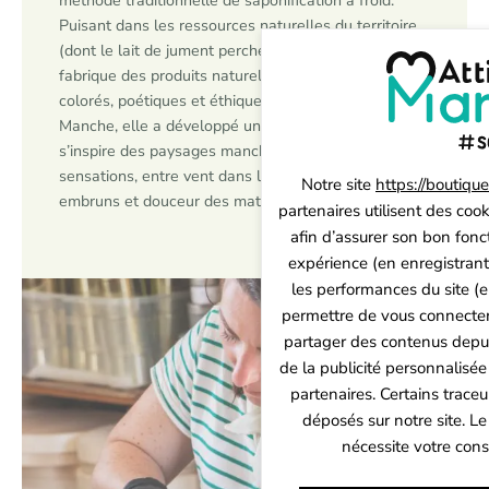
méthode traditionnelle de saponification à froid.
Puisant dans les ressources naturelles du territoire
(dont le lait de jument percheronne normande), elle
fabrique des produits naturels qui lui ressemblent :
colorés, poétiques et éthiques. Pour Ateliers de la
Manche, elle a développé un savon parfumé qui
s’inspire des paysages manchois et de leurs
sensations, entre vent dans les ajoncs, fraîcheur des
Notre site
https://boutiqu
embruns et douceur des matières naturelles.
partenaires utilisent des cook
afin d’assurer son bon fonc
expérience (en enregistrant
les performances du site (e
permettre de vous connecter 
partager des contenus depuis 
de la publicité personnalisée
Panneau de gestion des cookies
partenaires. Certains trace
déposés sur notre site. Le
nécessite votre con