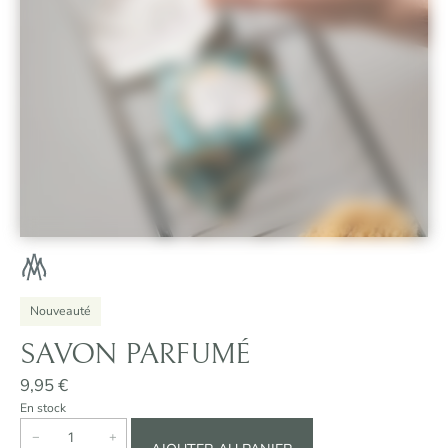
Nouveauté
SAVON PARFUMÉ
9,95
€
En stock
q
−
+
u